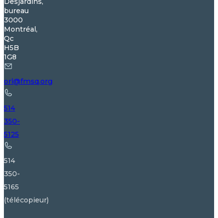
Desjardins,
bureau
3000
Montréal,
Qc
H5B
1G8
orl@fmsq.org
514
350-
5125
514
350-
5165
(télécopieur)