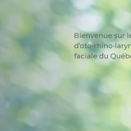
Bienvenue sur le 
d’oto-rhino-lary
faciale du Québ