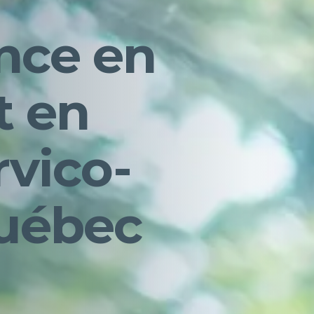
ence en
t en
rvico-
Québec