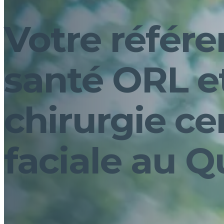
Votre référ
santé ORL e
chirurgie ce
faciale au 