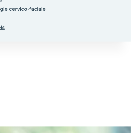
gie cervico-faciale
ls