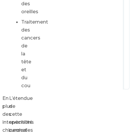
des
oreilles
Traitement
des
cancers
de
la
tête
et
du
cou
En
L’étendue
plus
de
des
cette
interventions
spécialité
chirurgicales
permet