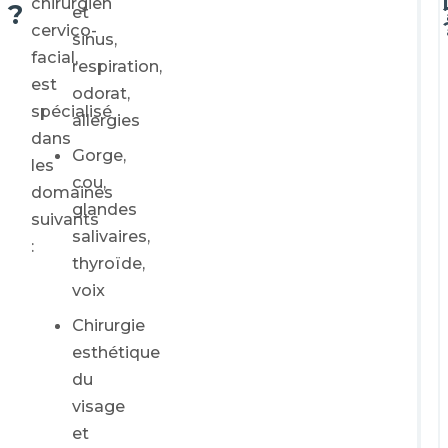
chirurgien
?
et
cervico-
sinus,
facial,
respiration,
est
odorat,
spécialisé
allergies
dans
Gorge,
les
cou,
domaines
glandes
suivants
salivaires,
:
thyroïde,
voix
Chirurgie
esthétique
du
visage
et