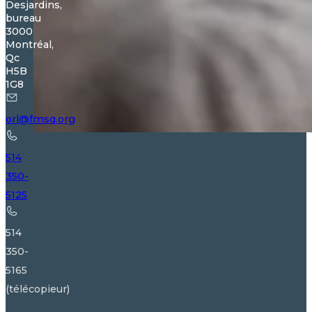
Desjardins,
bureau
3000
Montréal,
Qc
H5B
1G8
orl@fmsq.org
514
350-
5125
514
350-
5165
(télécopieur)