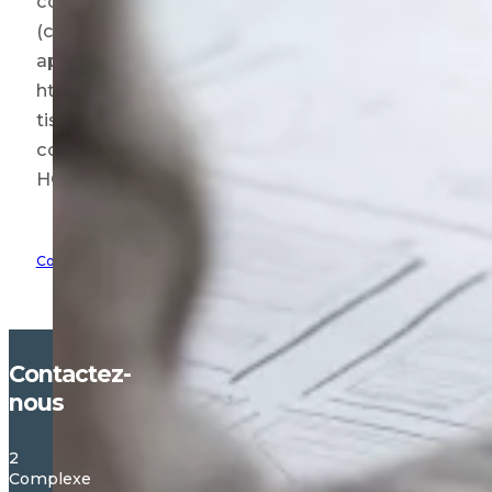
commande et l’utilisation de tissus humains
(chirurgiens, personnel du bloc opératoire,
approvisionnement, etc.) Pour tous les détails :
https://catalogue-
tissushumains.hemaquebec.ca/wp-
content/uploads/2025/09/InvitationSeancesDUTH
HQ_automne2025.pdf
Consulter l'article
Contactez-
nous
2
Complexe