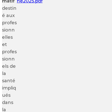
matif
ne2025.pdf
destin
é aux
profes
sionn
elles
et
profes
sionn
els de
la
santé
impliq
ués
dans
la