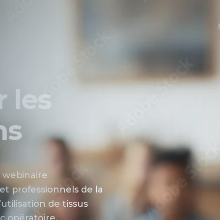
 les
ns
 webinaire
et professionnels de la
tilisation de tissus
c opératoire,