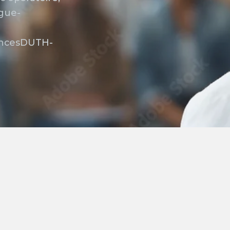
ogue-
eancesDUTH-