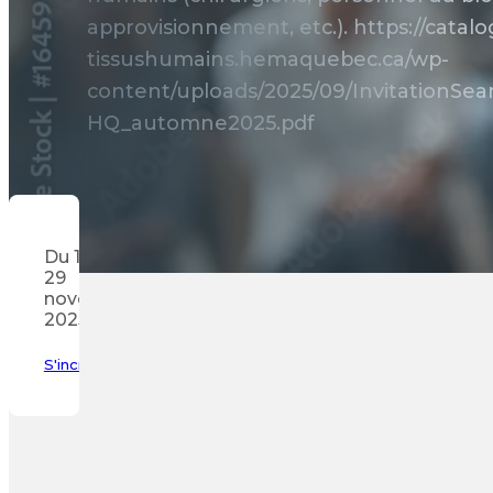
approvisionnement, etc.). https://catal
tissushumains.hemaquebec.ca/wp-
content/uploads/2025/09/InvitationS
HQ_automne2025.pdf
Du 18 au
29
novembre
2025
S'incrire