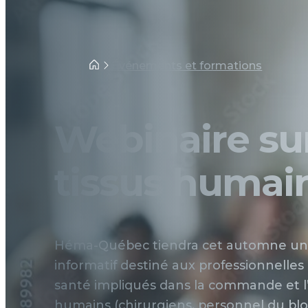
Home
Événements et formations
Webinaire sur
tissus humai
Héma-Québec tiendra cet automne un
informatif destiné aux professionnelles 
santé impliqués dans la commande et l’u
humains (chirurgiens, personnel du blo