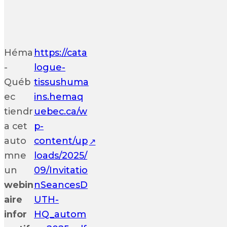
Héma
https://cata
-
logue-
Québ
tissushuma
ec
ins.hemaq
tiendr
uebec.ca/w
a cet
p-
auto
content/up
mne
loads/2025/
un
09/Invitatio
webin
nSeancesD
aire
UTH-
infor
HQ_autom