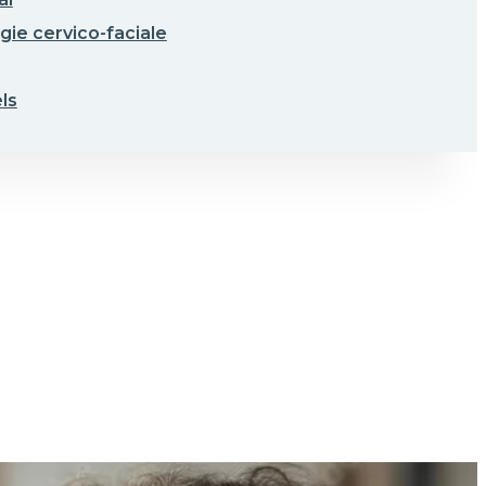
gie cervico-faciale
ls