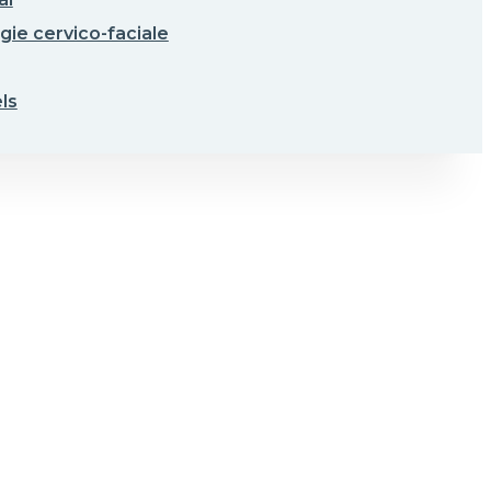
gie cervico-faciale
ls