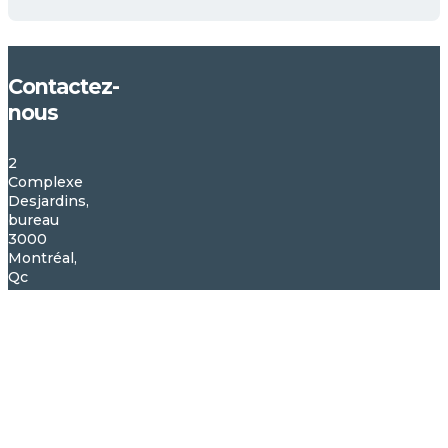
Contactez-
nous
2
Complexe
Desjardins,
bureau
3000
Montréal,
Qc
H5B
1G8
orl@fmsq.org
514
350-