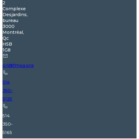
2
Complexe
Desjardins,
bureau
3000
Montréal,
Qc
H5B
1G8
orl@fmsq.org
514
350-
5125
514
350-
5165