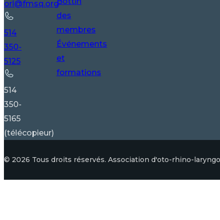
Bottin
orl@fmsq.org
des
membres
514
Événements
350-
et
5125
formations
514
350-
5165
(télécopieur)
© 2026 Tous droits réservés. Association d'oto-rhino-laryngo