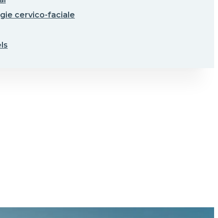
gie cervico-faciale
ls