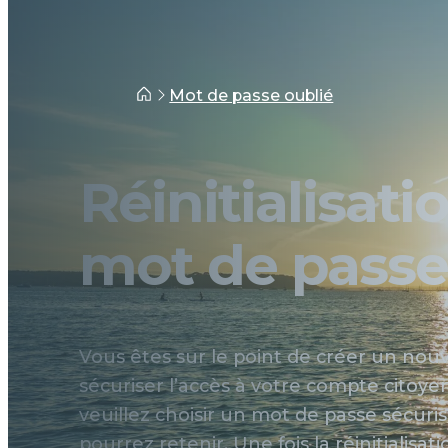
Accueil
Mot de passe oublié
Réinitialisati
mot de pass
Vous êtes sur le point de créer un no
sécuriser l’accès à votre compte citoye
veuillez choisir un mot de passe sécuri
pourrez retenir. Une fois la réinitialisat