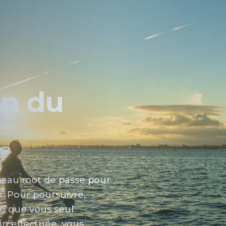
on du
e
uveau mot de passe pour
n. Pour poursuivre,
sé que vous seul
ion effectuée, vous